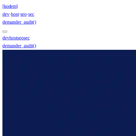
[
kodem
]
dev
·
host
·
seo
·
sec
demander_audit()
dev
host
seo
sec
demander_audit()