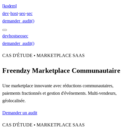
[
kodem
]
dev
·
host
·
seo
·
sec
demander_audit()
dev
host
seo
sec
demander_audit()
CAS D'ÉTUDE • MARKETPLACE SAAS
Freendzy Marketplace Communautaire
Une marketplace innovante avec réductions communautaires,
paiements fractionnés et gestion d'événements. Multi-vendeurs,
géolocalisée.
Demander un audit
CAS D'ÉTUDE • MARKETPLACE SAAS