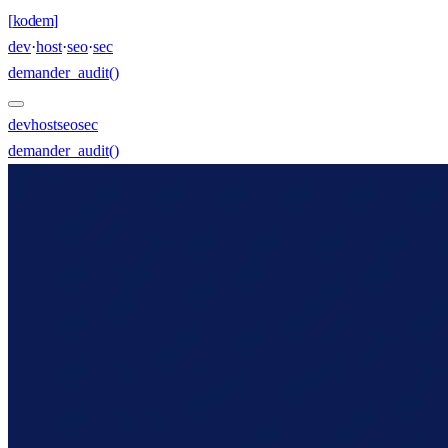
[
kodem
]
dev
·
host
·
seo
·
sec
demander_audit()
dev
host
seo
sec
demander_audit()